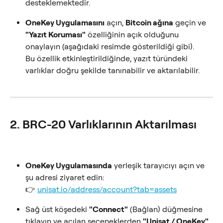
desteklemektedir.
OneKey Uygulamasını
 açın, 
Bitcoin ağına
 geçin ve 
"Yazıt Koruması"
 özelliğinin açık olduğunu 
onaylayın (aşağıdaki resimde gösterildiği gibi).
Bu özellik etkinleştirildiğinde, yazıt türündeki 
varlıklar doğru şekilde tanınabilir ve aktarılabilir.
2. BRC-20 Varlıklarının Aktarılması
OneKey Uygulamasında
 yerleşik tarayıcıyı açın ve 
şu adresi ziyaret edin:
👉 
unisat.io/address/account?tab=assets
Sağ üst köşedeki 
"Connect"
 (Bağlan) düğmesine 
tıklayın ve açılan seçeneklerden 
"Unisat / OneKey"