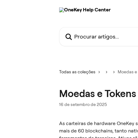
Ir para conteúdo principal
Procurar artigos...
Todas as coleções
Moedas e 
Moedas e Tokens
16 de setembro de 2025
As carteiras de hardware OneKey 
mais de 60 blockchains, tanto nat