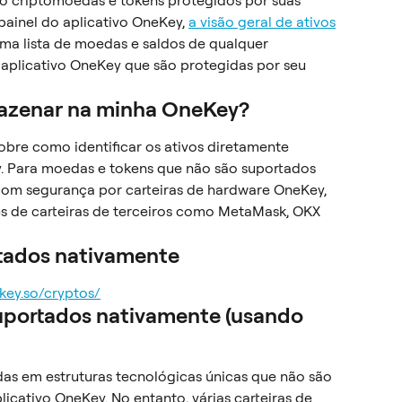
são criptomoedas e tokens protegidos por suas 
ainel do aplicativo OneKey, 
a visão geral de ativos
uma lista de moedas e saldos de qualquer 
aplicativo OneKey que são protegidas por seu 
mazenar na minha OneKey?
sobre como identificar os ativos diretamente 
. Para moedas e tokens que não são suportados 
com segurança por carteiras de hardware OneKey, 
s de carteiras de terceiros como MetaMask, OKX 
tados nativamente
ekey.so/cryptos/
uportados nativamente (usando 
as em estruturas tecnológicas únicas que não são 
cativo OneKey. No entanto, várias carteiras de 