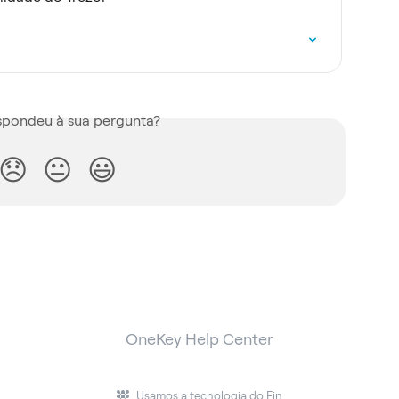
espondeu à sua pergunta?
😞
😐
😃
OneKey Help Center
Usamos a tecnologia do Fin