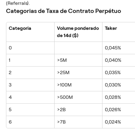
(Referrals).
Categorias de Taxa de Contrato Perpétuo
Categoria
Volume ponderado 
Taker
de 14d ($)
0
0,045%
1
>5M
0,040%
2
>25M
0,035%
3
>100M
0,030%
4
>500M
0,028%
5
>2B
0,026%
6
>7B
0,024%