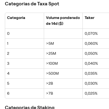
Categorias de Taxa Spot
Categoria
Volume ponderado 
Taker
de 14d ($)
0
0,070%
1
>5M
0,060%
2
>25M
0,050%
3
>100M
0,040%
4
>500M
0,035%
5
>2B
0,030%
6
>7B
0,025%
Categorias de Staking