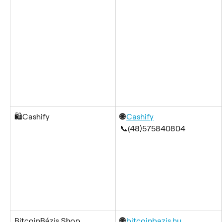
🛍️Cashify
🌐 
Cashify
📞(48)575840804
BitcoinBázis Shop
🌐 
bitcoinbazis.hu