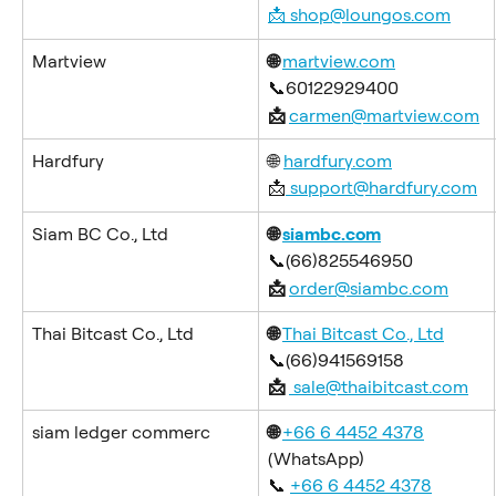
📩 
shop@loungos.com
Martview
🌐 
martview.com
📞60122929400
📩 
carmen@martview.com
Hardfury
🌐 
hardfury.com
📩
support@hardfury.com
Siam BC Co., Ltd
🌐 
siambc.com
📞(66)825546950
📩 
order@siambc.com
Thai Bitcast Co., Ltd
🌐 
Thai Bitcast Co., Ltd
📞(66)941569158
📩 
sale@thaibitcast.com
siam ledger commerc
🌐 
+66 6 4452 4378
(WhatsApp)
📞 
+66 6 4452 4378