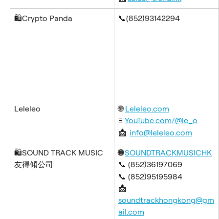
🛍️Crypto Panda
📞(852)93142294
Leleleo
🌐 
Leleleo.com
Ξ 
YouTube.com/@le_o
📩 
info@leleleo.com
🛍️SOUND TRACK MUSIC 
🌐 
SOUNDTRACKMUSICHK
友得傾公司
📞 (852)36197069
📞 (852)95195984
📩 
soundtrackhongkong@gm
ail.com