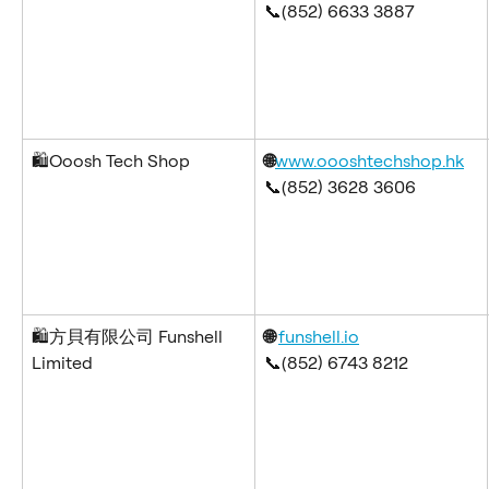
📞(852) 6633 3887
🛍️Ooosh Tech Shop
🌐
www.oooshtechshop.hk
📞(852) 3628 3606
🛍️方貝有限公司 Funshell 
🌐 
funshell.io
Limited
📞(852) 6743 8212