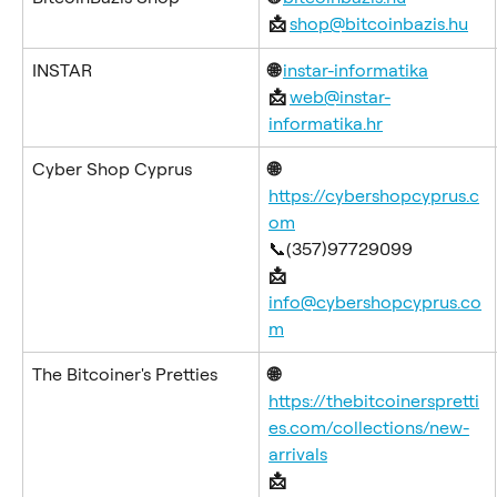
📩 
shop@bitcoinbazis.hu
INSTAR
🌐 
instar-informatika
📩 
web@instar-
informatika.hr
Cyber Shop Cyprus
🌐 
https://cybershopcyprus.c
om
📞(357)97729099
📩 
info@cybershopcyprus.co
m
The Bitcoiner's Pretties
🌐 
https://thebitcoinerspretti
es.com/collections/new-
arrivals
📩 