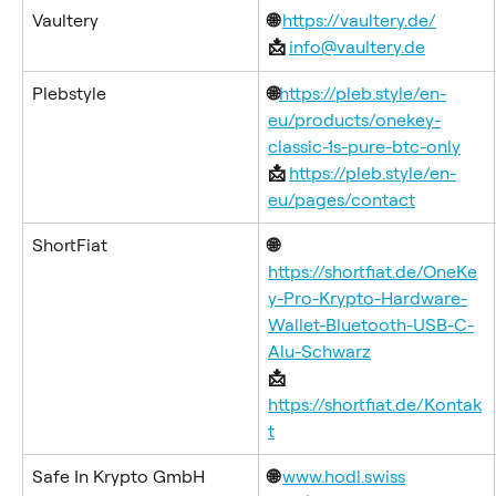
Vaultery
🌐 
https://vaultery.de/
📩 
info@vaultery.de
Plebstyle
🌐
https://pleb.style/en-
eu/products/onekey-
classic-1s-pure-btc-only
📩 
https://pleb.style/en-
eu/pages/contact
ShortFiat
🌐
https://shortfiat.de/OneKe
y-Pro-Krypto-Hardware-
Wallet-Bluetooth-USB-C-
Alu-Schwarz
📩 
https://shortfiat.de/Kontak
t
Safe In Krypto GmbH
🌐 
www.hodl.swiss