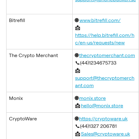
Bitrefill
🌐
www.bitrefill.com/
📩 
https://help.bitrefill.com/h
c/en-us/requests/new
The Crypto Merchant
🌐 
thecryptomerchant.com
📞(44)1234675733
📩 
support@thecryptomerch
ant.com
Monix
🌐 
monix.store
📩 
hello@monix.store
CryptoWare
🌐 
https://cryptoware.uk
📞(44)1327 206781
📩 
Sales@cryptoware.uk