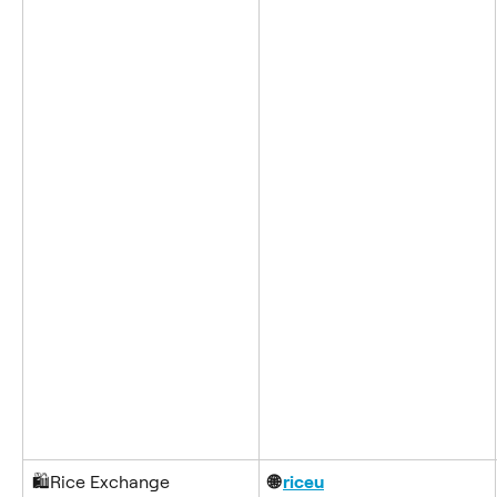
🛍️Rice Exchange
🌐 
riceu