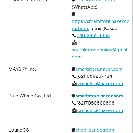
(WhatsApp)
🌐
https://smartstore.naver.co
m/bitnx
 bitnx (Kakao)
📞
010-2851-9655
📩 
southkoreaonekey@gmail.
com
MAYSKY Inc.
🌐 
smartstore.naver.com
📞(82)1089207734
📩 
cmhcinc@naver.com
Blue Whale Co., Ltd.
🌐 
smartstore.naver.com
📞(82)7080800898
📩 
cmhcinc@naver.com
LoungOS
🌐 
shop.loungos.com