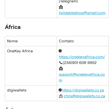
(Telegram) 
📩 
holdableshop@gmail.com
África
Nome
Contato
OneKey Africa
🌐 
https://onekeyafrica.com/
📞(234)901 608 9952
📩 
support@onekeyafrica.co
m
digiwallets
🌐 
https://digiwallets.co.za
📩 
chris@digiwallets.co.za