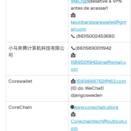
WeChat
(desative a VPN 
antes de acessar)
​📩 
kevinhardwarewallet@gm
ail.com
📞
(86)15002453680
小马奔腾计算机科技有限公
📞(86)15890011942
司
​📩 
15890011942sina@gmail.c
om
Corewallet
📩 
15951666762@163.com
(ID do WeChat) 
djangosweden
CoreChain
🌐
www.corechain.store
📩 
Corechaintech@outlook.c
om