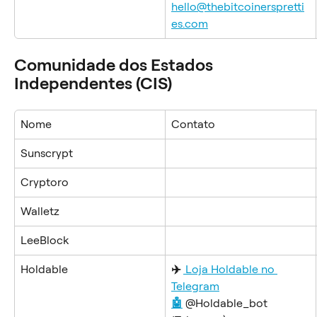
hello@thebitcoinerspretti
es.com
Comunidade dos Estados 
Independentes (CIS)
Nome
Contato
Sunscrypt
Cryptoro
Walletz
LeeBlock
Holdable
✈️ 
Loja Holdable no 
Telegram
🤖
 @Holdable_bot 