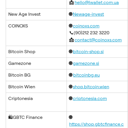
📩 
hello@lwallet.com.ua
New Age Invest
🌐 
Newage-invest
COINOXS
🌐 
coinoxs.com
📞(90)212 232 3220
📩 
contact@coinoxs.com
Bitcoin Shop
🌐 
bitcoin-shop.si
Gamezone
🌐 
gamezone.si
Bitcoin BG
🌐
bitcoinbg.eu
Bitcoin Wien
🌐 
shop.bitcoin.wien
Criptonesia
🌐 
criptonesia.com
🛍️GBTC Finance
🌐 
https://shop.gbtcfinance.c