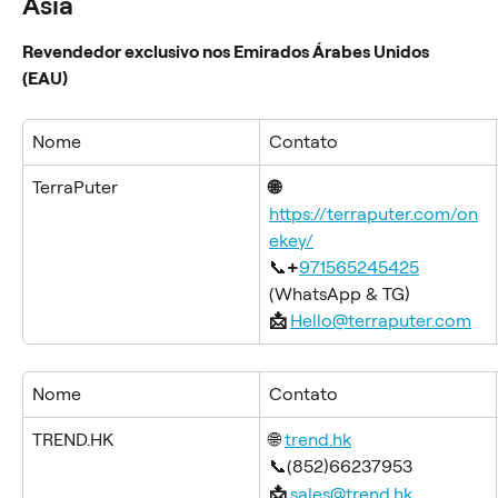
Ásia
Revendedor exclusivo nos Emirados Árabes Unidos 
(EAU)
Nome
Contato
TerraPuter
🌐 
https://terraputer.com/on
ekey/
📞
+
971565245425
(WhatsApp & TG)
📩 
Hello@terraputer.com
Nome
Contato
TREND.HK
🌐 
trend.hk
📞(852)66237953
📩 
sales@trend.hk