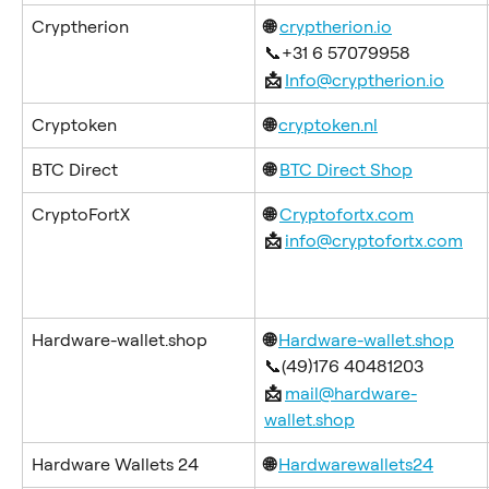
Cryptherion
🌐
cryptherion.io
📞+31 6 57079958
📩 
Info@cryptherion.io
Cryptoken
🌐 
cryptoken.nl
BTC Direct
🌐
BTC Direct Shop
CryptoFortX
🌐
Cryptofortx.com
📩 
info@cryptofortx.com
Hardware-wallet.shop
🌐 
Hardware-wallet.shop
📞(49)176 40481203
📩 
mail@hardware-
wallet.shop
Hardware Wallets 24
🌐 
Hardwarewallets24