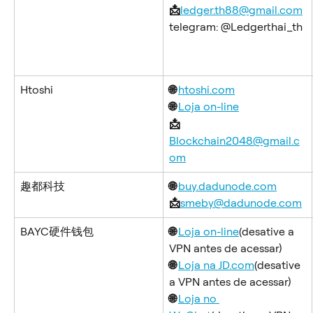
📩
ledger.th88@gmail.com
telegram: @Ledgerthai_th
Htoshi
🌐 
htoshi.com
🌐 
Loja on-line
📩 
Blockchain2048@gmail.c
om
趣都科技
🌐 
buy.dadunode.com
📩
smeby@dadunode.com
BAYC硬件钱包
🌐 
Loja on-line
(desative a 
VPN antes de acessar)
🌐 
Loja na JD.com
(desative 
a VPN antes de acessar)
🌐 
Loja no 