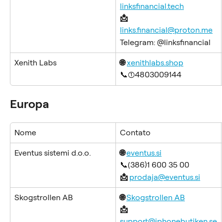
linksfinancial.tech
📩 
links.financial@proton.me
Telegram: @linksfinancial
Xenith Labs
🌐
xenithlabs.shop
📞(1)4803009144
Europa
Nome
Contato
Eventus sistemi d.o.o.
🌐 
eventus.si
📞(386)1 600 35 00
📩 
prodaja@eventus.si
Skogstrollen AB
🌐 
Skogstrollen AB
📩 
support@iphonebutiken.se