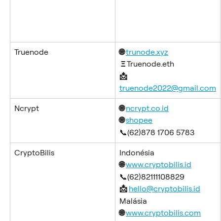
Truenode
🌐 
trunode.xyz
 Ξ 
Truenode.eth
📩 
truenode2022@gmail.com
Ncrypt
🌐 
ncrypt.co.id
🌐 
shopee
📞(62)878 1706 5783
CryptoBilis
Indonésia
🌐 
www.cryptobilis.id
📞(62)82111108829
📩 
hello@cryptobilis.id
Malásia
🌐 
www.cryptobilis.com