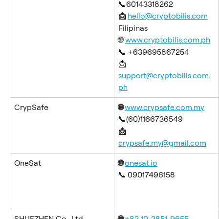
📞60143318262
📩 
hello@cryptobilis.com
Filipinas
🌐 
www.cryptobilis.com.ph
📞 +639695867254
📩 
support@cryptobilis.com.
ph
CrypSafe
🌐 
www.crypsafe.com.my
📞(60)1166736549
📩 
crypsafe.my@gmail.com
OneSat
🌐 
onesat.io
📞
09017496158
SHUEZHEN Co., Ltd
🌐 
+82 10-2851-9655