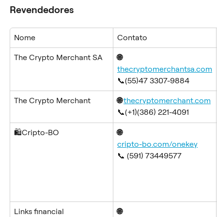
Revendedores
Nome
Contato
The Crypto Merchant SA
🌐 
thecryptomerchantsa.com
📞(55)47 3307-9884
The Crypto Merchant
🌐 
thecryptomerchant.com
📞(+1)(386) 221-4091
🛍️Cripto-BO
🌐 
cripto-bo.com/onekey
📞 (591) 73449577
Links financial
🌐