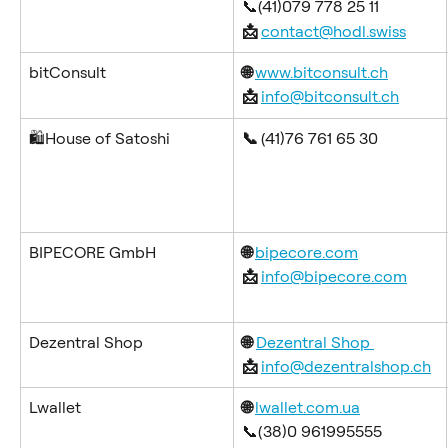
📞(41)079 778 25 11
📩 
contact@hodl.swiss
bitConsult
🌐 
www.bitconsult.ch
📩 
info@bitconsult.ch
🛍️House of Satoshi
📞 
(41)76 761 65 30
BIPECORE GmbH
🌐 
bipecore.com
📩 
info@bipecore.com
Dezentral Shop
🌐
Dezentral Shop 
📩 
info@dezentralshop.ch
Lwallet
🌐 
lwallet.com.ua
📞(38)0 961995555