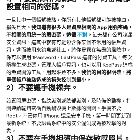
設置相同的密碼。
一旦其中一個帳號被駭，你所有其他帳號都可能被撞庫，
損失巨大。
我知道有很多人是資產相關的 App 用強密碼，
不相關的用統一的弱密碼，這很 
不對
。
每天都有公司洩漏
安全資訊，這其中就有可能包含你某個不常用的帳戶資
訊，進而被用來釣魚或社工，將你暴露在無盡的風險中。
你可以使用 1Password / LastPass 這樣的付費工具，每次
隨機生成密碼，管理人帳戶資訊，也可以用 KeePass 這樣
的免費開源工具，用起來差不多。
我們的目的很明確，將
單個帳戶被駭造成的損失控制到最小。
2）不要讓手機裸奔。
設置開屏密碼、指紋識別或臉部識別，及時備份整機，打
開連續輸錯密碼自動銷毀機上數據的開關。手機不要 
Root，不管你用 iPhone 還是安卓手機，第一時間更新到
最新系統，不要讓舊系統中的安全漏洞成為被攻擊的對
象。
3）不要在手機相簿中保存敏感照片。