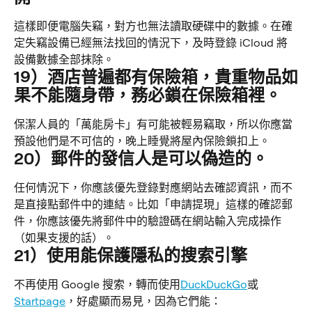
這樣即便電腦失竊，對方也無法讀取硬碟中的數據。在確
定失竊設備已經無法找回的情況下，及時登錄 iCloud 將
設備數據全部抹除。
19）酒店普遍都有保險箱，貴重物品如
果不能隨身帶，務必鎖在保險箱裡。
保潔人員的「萬能房卡」有可能被輕易竊取，所以你應當
預設他們是不可信的，晚上睡覺將屋內保險鎖扣上。
20）郵件的發信人是可以偽造的。
任何情況下，你應該優先登錄對應網站去確認資訊，而不
是直接點郵件中的連結。比如「申請提現」這樣的確認郵
件，你應該優先將郵件中的驗證碼在網站輸入完成操作
（如果支援的話）。
21）使用能保護隱私的搜索引擎
不再使用 Google 搜索，轉而使用
DuckDuckGo
或
Startpage
，好處顯而易見，因為它們能：