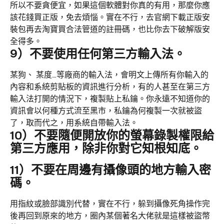
所以不要貪便宜，如果這個軟體對你真的有用，那麼你應
該花錢買正版，免去煩惱。實在不行，去官網下載正版安
裝包再去淘寶買合法管道的註冊碼，也比你去下破解版安
全得多。
9）不要使用任何第三方輸入法。
某狗、 某度…等廠商的輸入法，會明文上傳所有你輸入的
內容和系統剪貼板的資訊進行分析，有的人甚至在第三方
輸入法打開的情況下，複製貼上私鑰。你永遠不知道你的
資訊會以何種方式流至黑市，私鑰為何複製一次就被盜
了，取而代之，用系統自帶輸入法。
10）不要隨便開放你的螢幕錄製權限給
第三方應用，除非你對它知根知底。
11）不要在周邊有攝像頭的地方輸入密
碼。
用指紋或臉部識別代替，實在不行，躲到攝像死角操作完
後再回到原來的地方，圈內某個著名大佬就是這樣被盜幣