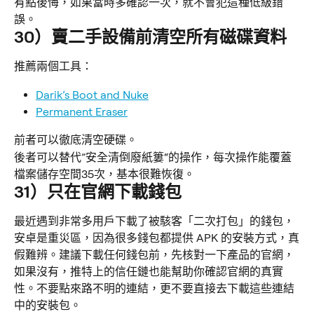
有點後悔，如果當時多確認一次，就不會犯這種低級錯
誤。
30）賣二手設備前清空所有磁碟資料
推薦兩個工具：
Darik’s Boot and Nuke
Permanent Eraser
前者可以徹底清空硬碟。
後者可以替代”安全清倒廢紙簍“的操作，每次操作能覆蓋
檔案儲存空間35次，基本很難恢復。
31）只在官網下載錢包
最近遇到非常多用戶下載了被駭客「二次打包」的錢包，
安卓是重災區，因為很多錢包都提供 APK 的安裝方式，真
假難辨。建議下載任何錢包前，先核對一下產品的官網，
如果沒有，推特上的信任鏈也能幫助你確認官網的真實
性。不要點來路不明的連結，更不要直接去下載這些連結
中的安裝包。