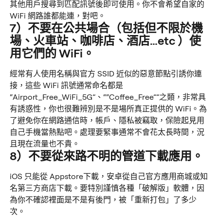
其他用戶搜尋到匹配訊號後即可使用。你不會希望自家的 
WiFi 網路誰都能連，對吧。
7）不要在公共場合（包括但不限於機
場、火車站、咖啡店、酒店…etc ）使
用它們的 WiFi。
經常有人使用名稱與官方 SSID 近似的惡意節點引誘你連
接，這些 WiFi 訊號通常命名都是 
“Airport_Free_WiFi_5G”、““Coffee_Free””之類，非常具
有誘惑性，你也很難辨別是不是場所真正提供的 WiFi。為
了避免你在網路通信時，帳戶、隱私被竊取，保險起見用
自己手機當熱點吧。處理要緊事通常不會花太長時間，況
且現在流量也不貴。
8）不要從來路不明的管道下載應用。
iOS 只能從 Appstore下載，安卓從自己官方應用商城或知
名第三方商店下載。要特別謹慎各種「破解版」軟體，因
為你不確認裡面是不是有後門，被「重新打包」了多少
次。