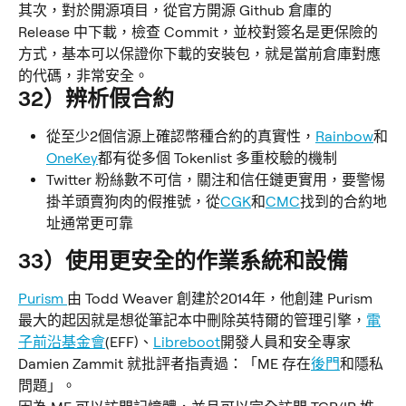
其次，對於開源項目，從官方開源 Github 倉庫的 
Release 中下載，檢查 Commit，並校對簽名是更保險的
方式，基本可以保證你下載的安裝包，就是當前倉庫對應
的代碼，非常安全。
32）辨析假合約
從至少2個信源上確認幣種合約的真實性，
Rainbow
和
OneKey
都有從多個 Tokenlist 多重校驗的機制
Twitter 粉絲數不可信，關注和信任鏈更實用，要警惕
掛羊頭賣狗肉的假推號，從
CGK
和
CMC
找到的合約地
址通常更可靠
33）使用更安全的作業系統和設備
Purism 
由 Todd Weaver 創建於2014年，他創建 Purism 
最大的起因就是想從筆記本中刪除英特爾的管理引擎，
電
子前沿基金會
(EFF)、
Libreboot
開發人員和安全專家 
Damien Zammit 就批評者指責過：「ME 存在
後門
和隱私
問題」。