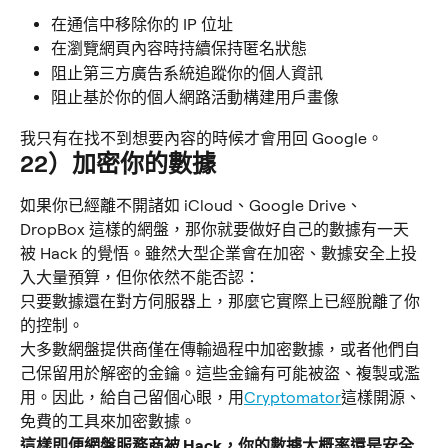
在通信中移除你的 IP 位址
在瀏覽網頁內容時持續保持匿名狀態
阻止第三方廣告系統追蹤你的個人資訊
阻止基於你的個人網路活動構建用戶畫像
我只有在找不到想要內容的時候才會用回 Google。
22）加密你的數據
如果你已經離不開諸如 iCloud、Google Drive、
DropBox 這樣的網盤，那你就要做好自己的數據有一天
被 Hack 的覺悟。雖然大型企業會在加密、數據安全上投
入大量預算，但你依然不能否認：
只要數據還在對方伺服器上，那麼它實際上已經脫離了你
的控制。
大多數網盤提供商僅在傳輸過程中加密數據，或者他們自
己保留用於解密的金鑰。這些金鑰有可能被盜、複製或濫
用。因此，給自己留個心眼，用
Cryptomator
這樣開源、
免費的工具來加密數據。
這樣即便網盤服務商被 Hack，你的數據大概率還是安全