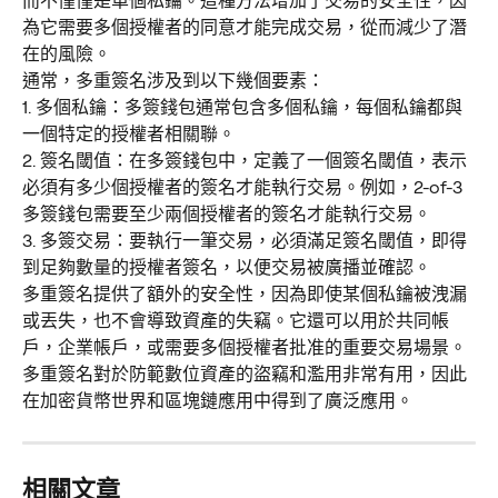
而不僅僅是單個私鑰。這種方法增加了交易的安全性，因
為它需要多個授權者的同意才能完成交易，從而減少了潛
在的風險。
通常，多重簽名涉及到以下幾個要素：
1. 多個私鑰：多簽錢包通常包含多個私鑰，每個私鑰都與
一個特定的授權者相關聯。
2. 簽名閾值：在多簽錢包中，定義了一個簽名閾值，表示
必須有多少個授權者的簽名才能執行交易。例如，2-of-3
多簽錢包需要至少兩個授權者的簽名才能執行交易。
3. 多簽交易：要執行一筆交易，必須滿足簽名閾值，即得
到足夠數量的授權者簽名，以便交易被廣播並確認。
多重簽名提供了額外的安全性，因為即使某個私鑰被洩漏
或丟失，也不會導致資產的失竊。它還可以用於共同帳
戶，企業帳戶，或需要多個授權者批准的重要交易場景。
多重簽名對於防範數位資產的盜竊和濫用非常有用，因此
在加密貨幣世界和區塊鏈應用中得到了廣泛應用。
相關文章