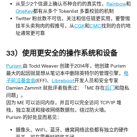
从至少2个信源上确认币种合约的真实性，
Rainbow
和
OneKey
都有从多个 Tokenlist 多重校验的机制
Twitter 粉丝数不可信，关注和信任链更实用，要警惕
挂羊头卖狗肉的假推号，从
CGK
和
CMC
找到的合约地
址通常更可靠
33）使用更安全的操作系统和设备
Purism 
由 Todd Weaver 创建于2014年，他创建 Purism 
最大的起因就是想从笔记本中删除英特尔的管理引擎，
电
子前沿基金会
(EFF)、
Libreboot
开发人员和安全专家 
Damien Zammit 就批评者指责过：「ME 存在
后门
和隐私
问题」。
因为 ME 可以访问内存，并且可以完全访问 TCP/IP 堆
栈，独立发送和接收网络数据包，绕过防火墙。
Purism 的好处显而易见：
摄像头、WiFi、蓝牙、蜂窝网络这些都有独立的硬件