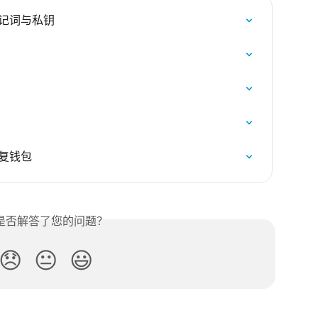
份助记词与私钥
恢复钱包
是否解答了您的问题？
😞
😐
😃