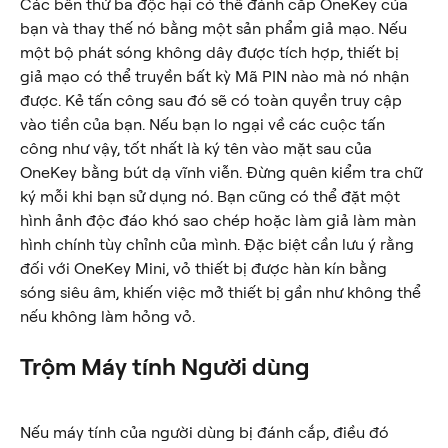
Các bên thứ ba độc hại có thể đánh cắp OneKey của 
bạn và thay thế nó bằng một sản phẩm giả mạo. Nếu 
một bộ phát sóng không dây được tích hợp, thiết bị 
giả mạo có thể truyền bất kỳ Mã PIN nào mà nó nhận 
được. Kẻ tấn công sau đó sẽ có toàn quyền truy cập 
vào tiền của bạn. Nếu bạn lo ngại về các cuộc tấn 
công như vậy, tốt nhất là ký tên vào mặt sau của 
OneKey bằng bút dạ vĩnh viễn. Đừng quên kiểm tra chữ 
ký mỗi khi bạn sử dụng nó. Bạn cũng có thể đặt một 
hình ảnh độc đáo khó sao chép hoặc làm giả làm màn 
hình chính tùy chỉnh của mình. Đặc biệt cần lưu ý rằng 
đối với OneKey Mini, vỏ thiết bị được hàn kín bằng 
sóng siêu âm, khiến việc mở thiết bị gần như không thể 
nếu không làm hỏng vỏ.
Trộm Máy tính Người dùng
Nếu máy tính của người dùng bị đánh cắp, điều đó 