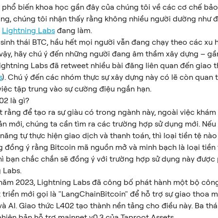
ết phổ biến khoa học gần đây của chúng tôi về các cơ chế bảo
ng, chúng tôi nhận thấy rằng không nhiều người dường như đ
 
Lightning Labs
 đang làm.
ệ sinh thái BTC, hầu hết mọi người vẫn đang chạy theo các xu 
ì vậy, hãy chú ý đến những người đang âm thầm xây dựng – gần
ightning Labs đã retweet nhiều bài đăng liên quan đến giao t
s
). Chú ý đến các nhóm thực sự xây dựng này có lẽ còn quan 
 việc tập trung vào sự cường điệu ngắn hạn.
02 là gì?
t rằng để tạo ra sự giàu có trong ngành này, ngoài việc khám
 sản mới, chúng ta cần tìm ra các trường hợp sử dụng mới. Nếu
ả năng tự thực hiện giao dịch và thanh toán, thì loại tiền tệ nào
 đồng ý rằng Bitcoin mã nguồn mở và minh bạch là loại tiền t
thì bạn chắc chắn sẽ đồng ý với trường hợp sử dụng này được 
 Labs.
năm 2023, Lightning Labs đã công bố phát hành một bộ côn
triển mới gọi là "LangChainBitcoin" để hỗ trợ sự giao thoa m
và AI. Giao thức L402 tạo thành nền tảng cho điều này. Ba thá
hiên bản hỗ trợ mainnet v0.3 của Taproot Assets.