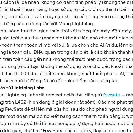
tư cách là "cá nhân" không có danh tính pháp lý (không thể bị b
 tài khoản ngân hàng hoặc sử dụng các dịch vụ thanh toán n
húng có thể có quyền truy cập không cần phép vào các hệ thố
i bằng cách tương tác với Mạng Lightning.
 mô, cộng tác thời gian thực. Đối với tương tác máy-đến-máy, 
 tác thời gian thực (nhận một khoản tiền nhỏ cho một dịch vụ
khoản thanh toán vi mô vài xu là lựa chọn cho AI (ví dụ: lệnh gọ
ng là toàn cầu. Điều quan trọng cần biết là các khoản thanh 
ực trên toàn cầu gần như không thể thực hiện được trong các 
p trung (ví dụ: bạn không thể sử dụng Visa cho các khoản tha
ới tức thì 0,01 đô la). Tất nhiên, không nhất thiết phải là AI; b
toán vi mô tự động đã có rất nhiều tiềm năng sáng tạo.
đây từ Lightning Labs
, Lightning Labs đã retweet nhiều bài đăng từ 
fewsats 
 – mộ
g trên L402 (hiện đang ở giai đoạn rất sớm). Các nhà phát tr
ng FewSats để tải lên mã của họ, sau đó cho phép người dùng
thi một đoạn mã do họ viết bằng cách thanh toán bằng Cry
đoạn mã này có thể là một công cụ tự động hóa hoặc một p
 đơn giản, như tên "Few Sats" của nó gợi ý, đây là một nền tả