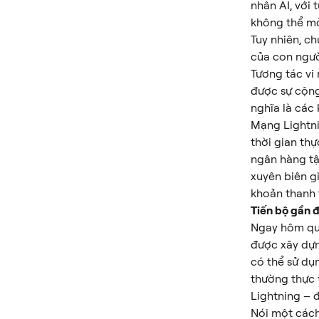
nhân AI, với 
không thể mở
Tuy nhiên, c
của con ngườ
Tương tác vi
được sự cộng
nghĩa là các 
Mạng Lightni
thời gian th
ngân hàng tậ
xuyên biên gi
khoản thanh 
Tiến bộ gần 
Ngay hôm qua
được xây dựn
có thể sử dụ
thường thực 
Lightning – 
Nói một cách