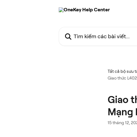
Bỏ qua đến nội dung chính
Tìm kiếm các bài viết...
Tất cả bộ sưu 
Giao thức L402
Giao t
Mạng 
15 tháng 12, 2