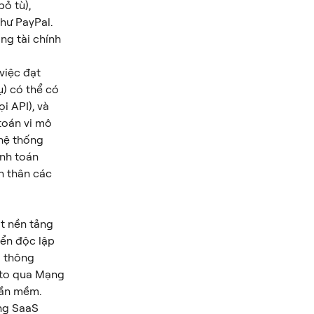
ỏ tù), 
hư PayPal. 
ng tài chính 
việc đạt 
) có thể có 
i API), và 
toán vi mô 
hệ thống 
nh toán 
ản thân các 
t nền tảng 
iển độc lập 
 thông 
pto qua Mạng 
hần mềm.
ng SaaS 