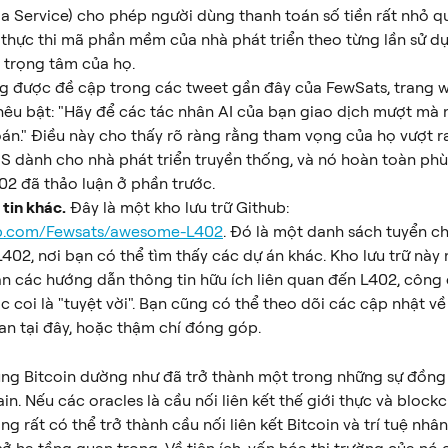
 a Service) cho phép người dùng thanh toán số tiền rất nhỏ 
 thực thi mã phần mềm của nhà phát triển theo từng lần sử d
à trọng tâm của họ.
 được đề cập trong các tweet gần đây của FewSats, trang w
nêu bật: "Hãy để các tác nhân AI của bạn giao dịch mượt mà 
oán." Điều này cho thấy rõ ràng rằng tham vọng của họ vượt r
S dành cho nhà phát triển truyền thống, và nó hoàn toàn phù 
02 đã thảo luận ở phần trước.
tin khác.
 Đây là một kho lưu trữ Github: 
hub.com/Fewsats/awesome-L402
. Đó là một danh sách tuyển ch
402, nơi bạn có thể tìm thấy các dự án khác. Kho lưu trữ nà
ạn các hướng dẫn thông tin hữu ích liên quan đến L402, công 
c coi là "tuyệt vời". Bạn cũng có thể theo dõi các cập nhật v
uan tại đây, hoặc thậm chí đóng góp.
ụng Bitcoin dường như đã trở thành một trong những sự đồng
in. Nếu các oracles là cầu nối liên kết thế giới thực và blockch
g rất có thể trở thành cầu nối liên kết Bitcoin và trí tuệ nhâ