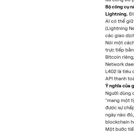
Bộ công cụ nà
Lightning.
 Đ
AI có thể giữ
(Lightning N
các giao dịch
Nói một cách
trực tiếp bằn
Bitcoin riêng
Network dae
L402 là tiêu
API thanh to
Ý nghĩa của g
Người dùng d
"mang một tỷ
được sự chấp
ngày nào đó,
blockchain hơ
Một bước tiế