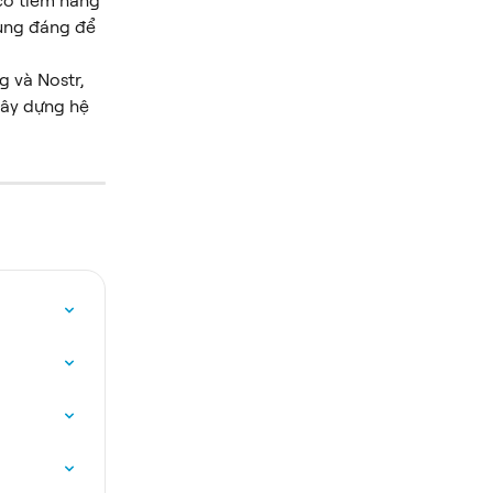
 có tiềm năng 
cùng đáng để 
g và Nostr, 
ây dựng hệ 