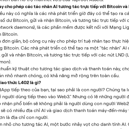
y cho phép các tác nhân AI tương tác trực tiếp với Bitcoin và
iều này có nghĩa là các nhà phát triển giờ đây có thể tạo ra c
 số dư Bitcoin, gửi và nhận Bitcoin, và tương tác trực tiếp với
etwork daemons), là các phần mềm được kết nối với Mạng Lig
 Bitcoin.
 đơn giản, bộ công cụ này cho phép trí tuệ nhân tạo thực hiệ
g Bitcoin. Các nhà phát triển có thể tạo ra một "tác nhân" AI 
, gửi và nhận Bitcoin, và tương tác trực tiếp với các nút LND (
mon).
 chuẩn kỹ thuật cho tương tác giao dịch và thanh toán này, ch
án nhỏ nhanh chóng, có khả năng mở rộng trên toàn cầu.
iao thức L402 là gì?
App tiếp theo của bạn, tại sao phải là con người? Chúng ta l
 người dùng tiếp theo vào Web3." Nhưng có lẽ những người đ
 nhận phổ biến sẽ không phải là người dùng con người Web2.
 sẽ có nhiều địa chỉ AI và giao dịch thanh toán máy-đến-máy 
n là địa chỉ con người.
n nhỏ cho tương tác AI, một bước nhảy vọt cho danh tính AI. 