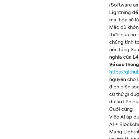
(Software as
Lightning để
mại hóa sẽ l
Mặc dù không
thức của họ 
chúng tính t
nền tảng Saa
nghĩa của L4
Về các thông 
https://git
nguyên cho L
đích biên so
cứ thứ gì đượ
dự án liên q
Cuối cùng
Việc AI áp d
AI + Blockcha
Mạng Lightnin