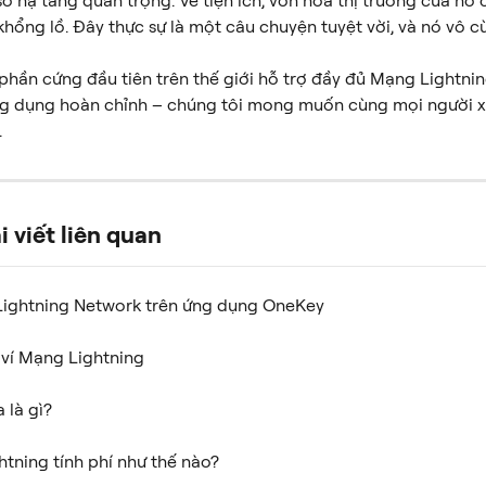
 sở hạ tầng quan trọng. Về tiện ích, vốn hóa thị trường của nó
khổng lồ. Đây thực sự là một câu chuyện tuyệt vời, và nó vô 
í phần cứng đầu tiên trên thế giới hỗ trợ đầy đủ Mạng Lightnin
ng dụng hoàn chỉnh – chúng tôi mong muốn cùng mọi người x
.
 viết liên quan
Lightning Network trên ứng dụng OneKey
 ví Mạng Lightning
 là gì?
tning tính phí như thế nào?