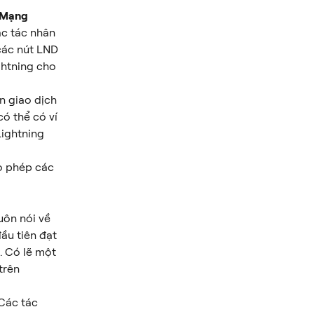
 Mạng 
ác tác nhân 
 các nút LND 
htning cho 
n giao dịch 
có thể có ví 
Lightning 
o phép các 
uôn nói về 
ầu tiên đạt 
 Có lẽ một 
trên 
Các tác 