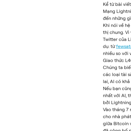
Kể từ bài vi
Mạng Lightni
đến những gì
Khi nói về h
thị chung. V
Twitter của L
dụ: từ 
fewsat
nhiều so với
Giao thức L4
Chúng ta biế
các loại tài
lai, AI có kh
Nếu bạn cũng
nhất với AI, 
bởi Lightning
Vào tháng 7 
cho nhà phát 
giữa Bitcoin 
đã công bố p