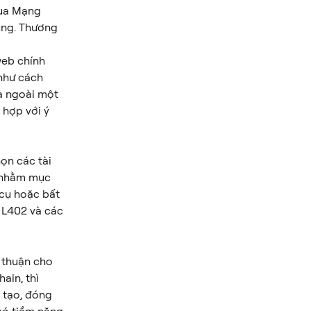
qua Mạng 
ụng. Thương 
eb chính 
như cách 
a ngoài một 
hợp với ý 
ọn các tài 
y nhằm mục 
cụ hoặc bất 
ề L402 và các 
 thuận cho 
ain, thì 
n tạo, đóng 