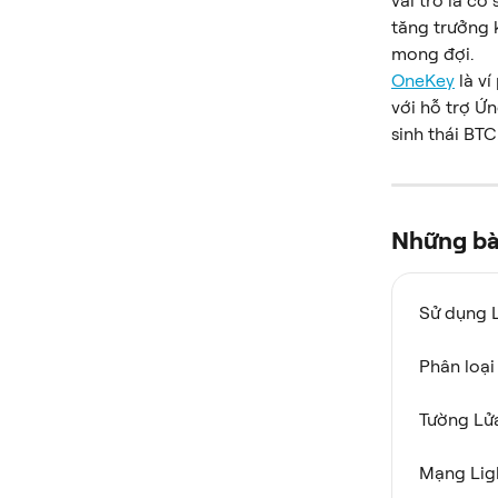
vai trò là cơ
tăng trưởng 
mong đợi.
OneKey
 là v
với hỗ trợ Ứ
sinh thái BTC
Những bài
Sử dụng 
Phân loại
Tường Lửa
Mạng Ligh