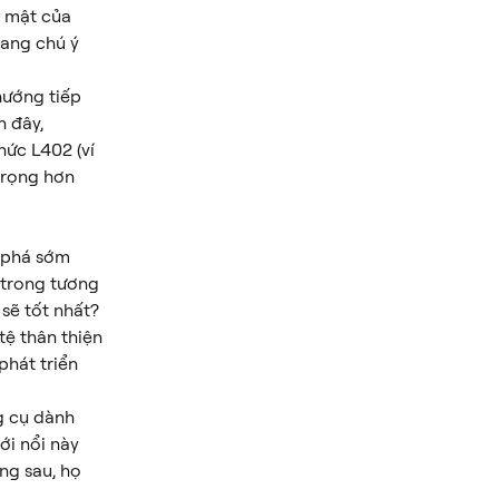
 mật của 
ang chú ý 
hướng tiếp 
 đây, 
hức L402 (ví 
trọng hơn 
 phá sớm 
 trong tương 
 sẽ tốt nhất? 
ệ thân thiện 
phát triển 
g cụ dành 
ới nổi này 
ng sau, họ 