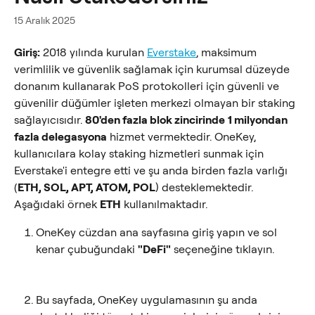
15 Aralık 2025
Giriş:
 2018 yılında kurulan 
Everstake
, maksimum 
verimlilik ve güvenlik sağlamak için kurumsal düzeyde 
donanım kullanarak PoS protokolleri için güvenli ve 
güvenilir düğümler işleten merkezi olmayan bir staking 
sağlayıcısıdır. 
80'den fazla blok zincirinde
1 milyondan 
fazla delegasyona
 hizmet vermektedir. OneKey, 
kullanıcılara kolay staking hizmetleri sunmak için 
Everstake'i entegre etti ve şu anda birden fazla varlığı 
(
ETH, SOL, APT, ATOM, POL
) desteklemektedir. 
Aşağıdaki örnek 
ETH
 kullanılmaktadır.
OneKey cüzdan ana sayfasına giriş yapın ve sol 
kenar çubuğundaki 
"DeFi"
 seçeneğine tıklayın.
Bu sayfada, OneKey uygulamasının şu anda 