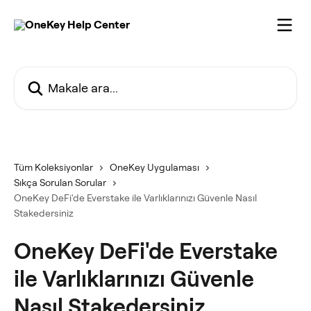
Ana içeriğe geç
Makale ara...
Tüm Koleksiyonlar
OneKey Uygulaması
Sıkça Sorulan Sorular
OneKey DeFi'de Everstake ile Varlıklarınızı Güvenle Nasıl
Stakedersiniz
OneKey DeFi'de Everstake
ile Varlıklarınızı Güvenle
Nasıl Stakedersiniz