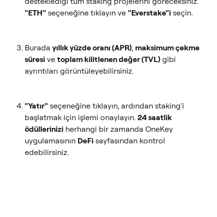
desteklediği tüm staking projelerini göreceksiniz. 
"ETH"
 seçeneğine tıklayın ve 
"Everstake"i
 seçin.
Burada 
yıllık yüzde oranı (APR)
, 
maksimum çekme 
süresi
 ve 
toplam kilitlenen değer (TVL)
 gibi 
ayrıntıları görüntüleyebilirsiniz.
"Yatır"
 seçeneğine tıklayın, ardından staking'i 
başlatmak için işlemi onaylayın. 
24 saatlik 
ödüllerinizi
 herhangi bir zamanda OneKey 
uygulamasının 
DeFi
 sayfasından kontrol 
edebilirsiniz.