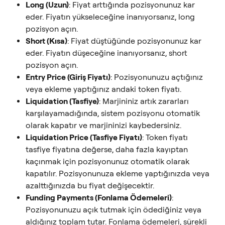
Long (Uzun)
: Fiyat arttığında pozisyonunuz kar 
eder. Fiyatın yükseleceğine inanıyorsanız, long 
pozisyon açın.
Short (Kısa)
: Fiyat düştüğünde pozisyonunuz kar 
eder. Fiyatın düşeceğine inanıyorsanız, short 
pozisyon açın.
Entry Price (Giriş Fiyatı)
: Pozisyonunuzu açtığınız 
veya ekleme yaptığınız andaki token fiyatı.
Liquidation (Tasfiye)
: Marjininiz artık zararları 
karşılayamadığında, sistem pozisyonu otomatik 
olarak kapatır ve marjininizi kaybedersiniz.
Liquidation Price (Tasfiye Fiyatı)
: Token fiyatı 
tasfiye fiyatına değerse, daha fazla kayıptan 
kaçınmak için pozisyonunuz otomatik olarak 
kapatılır. Pozisyonunuza ekleme yaptığınızda veya 
azalttığınızda bu fiyat değişecektir.
Funding Payments (Fonlama Ödemeleri)
: 
Pozisyonunuzu açık tutmak için ödediğiniz veya 
aldığınız toplam tutar. Fonlama ödemeleri, sürekli 