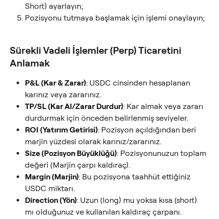
Short) ayarlayın;
Pozisyonu tutmaya başlamak için işlemi onaylayın;
Sürekli Vadeli İşlemler (Perp) Ticaretini 
Anlamak
P&L (Kar & Zarar)
: USDC cinsinden hesaplanan 
karınız veya zararınız.
TP/SL (Kar Al/Zarar Durdur)
: Kar almak veya zararı 
durdurmak için önceden belirlenmiş seviyeler.
ROI (Yatırım Getirisi)
: Pozisyon açıldığından beri 
marjin yüzdesi olarak karınız/zararınız.
Size (Pozisyon Büyüklüğü)
: Pozisyonunuzun toplam 
değeri (Marjin çarpı kaldıraç).
Margin (Marjin)
: Bu pozisyona taahhüt ettiğiniz 
USDC miktarı.
Direction (Yön)
: Uzun (long) mu yoksa kısa (short) 
mı olduğunuz ve kullanılan kaldıraç çarpanı.