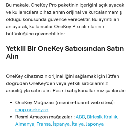
Bu makale, OneKey Pro paketinin içeriğini açıklayacak 
ve kullanıcılara cihazlarının orijinal ve kurcalanmamış 
olduğu konusunda güvence verecektir. Bu ayrıntıları 
anlayarak, kullanıcılar OneKey Pro alımlarının 
bütünlüğüne güvenebilirler.
Yetkili Bir OneKey Satıcısından Satın 
Alın
OneKey cihazınızın orijinalliğini sağlamak için lütfen 
doğrudan OneKey'den veya yetkili satıcılarımız 
aracılığıyla satın alın. Resmi satış kanallarımız şunlardır:
OneKey Mağazası (resmi e-ticaret web sitesi): 
shop.onekey.so
Resmi Amazon mağazaları: 
ABD
, 
Birleşik Krallık,
Almanya
, 
Fransa
, 
İspanya
, 
İtalya
, 
Japonya