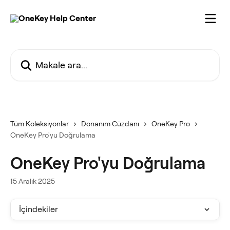
Ana içeriğe geç
Makale ara...
Tüm Koleksiyonlar
Donanım Cüzdanı
OneKey Pro
OneKey Pro'yu Doğrulama
OneKey Pro'yu Doğrulama
15 Aralık 2025
İçindekiler