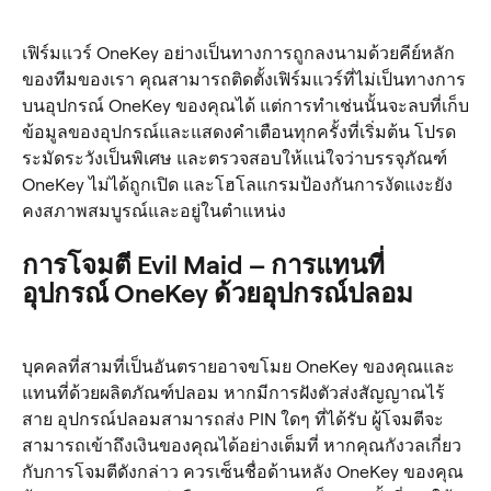
เฟิร์มแวร์ OneKey อย่างเป็นทางการถูกลงนามด้วยคีย์หลัก
ของทีมของเรา คุณสามารถติดตั้งเฟิร์มแวร์ที่ไม่เป็นทางการ
บนอุปกรณ์ OneKey ของคุณได้ แต่การทำเช่นนั้นจะลบที่เก็บ
ข้อมูลของอุปกรณ์และแสดงคำเตือนทุกครั้งที่เริ่มต้น โปรด
ระมัดระวังเป็นพิเศษ และตรวจสอบให้แน่ใจว่าบรรจุภัณฑ์ 
OneKey ไม่ได้ถูกเปิด และโฮโลแกรมป้องกันการงัดแงะยัง
คงสภาพสมบูรณ์และอยู่ในตำแหน่ง
การโจมตี Evil Maid – การแทนที่
อุปกรณ์ OneKey ด้วยอุปกรณ์ปลอม
บุคคลที่สามที่เป็นอันตรายอาจขโมย OneKey ของคุณและ
แทนที่ด้วยผลิตภัณฑ์ปลอม หากมีการฝังตัวส่งสัญญาณไร้
สาย อุปกรณ์ปลอมสามารถส่ง PIN ใดๆ ที่ได้รับ ผู้โจมตีจะ
สามารถเข้าถึงเงินของคุณได้อย่างเต็มที่ หากคุณกังวลเกี่ยว
กับการโจมตีดังกล่าว ควรเซ็นชื่อด้านหลัง OneKey ของคุณ