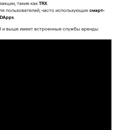
кции, такие как 
TRX
.
ля пользователей, часто использующих 
смарт-
DApps
.
.0 и выше имеет встроенные службы аренды 