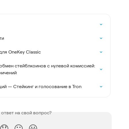
ти
ля OneKey Classic
обмен стейблкоинов с нулевой комиссией: 
ничений
ий — Стейкинг и голосование в Tron
 ответ на свой вопрос?
😞
😐
😃