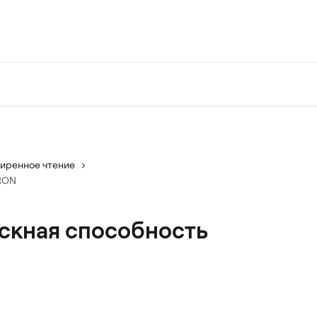
иренное чтение
TRON
ускная способность