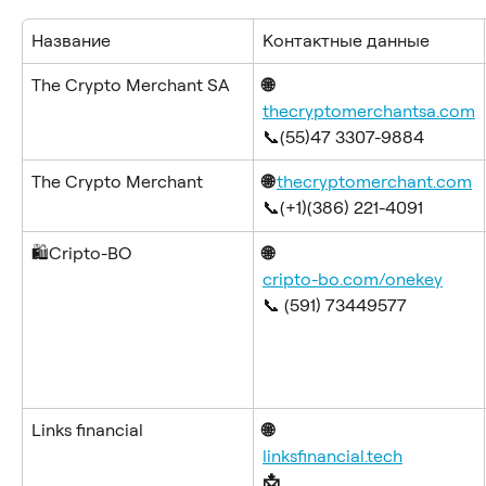
Название
Контактные данные
The Crypto Merchant SA
🌐 
thecryptomerchantsa.com
📞(55)47 3307-9884
The Crypto Merchant
🌐 
thecryptomerchant.com
📞(+1)(386) 221-4091
🛍️Cripto-BO
🌐 
cripto-bo.com/onekey
📞 (591) 73449577
Links financial
🌐
linksfinancial.tech
📩 