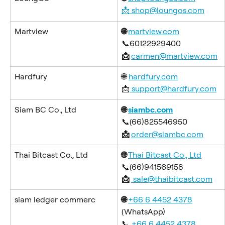
📩 
shop@loungos.com
Martview
🌐 
martview.com
📞60122929400
📩 
carmen@martview.com
Hardfury
🌐 
hardfury.com
📩
support@hardfury.com
Siam BC Co., Ltd
🌐 
siambc.com
📞(66)825546950
📩 
order@siambc.com
Thai Bitcast Co., Ltd
🌐 
Thai Bitcast Co., Ltd
📞(66)941569158
📩 
sale@thaibitcast.com
siam ledger commerc
🌐 
+66 6 4452 4378
(WhatsApp)
📞 
+66 6 4452 4378