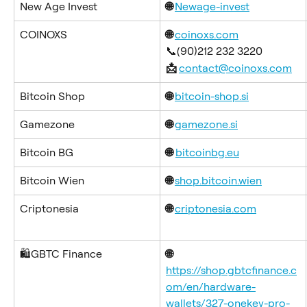
New Age Invest
🌐 
Newage-invest
COINOXS
🌐 
coinoxs.com
📞(90)212 232 3220
📩 
contact@coinoxs.com
Bitcoin Shop
🌐 
bitcoin-shop.si
Gamezone
🌐 
gamezone.si
Bitcoin BG
🌐
bitcoinbg.eu
Bitcoin Wien
🌐 
shop.bitcoin.wien
Criptonesia
🌐 
criptonesia.com
🛍️GBTC Finance
🌐 
https://shop.gbtcfinance.c
om/en/hardware-
wallets/327-onekey-pro-