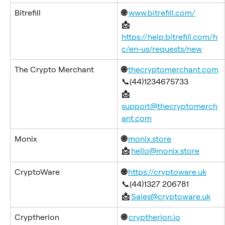
Bitrefill
🌐
www.bitrefill.com/
📩 
https://help.bitrefill.com/h
c/en-us/requests/new
The Crypto Merchant
🌐 
thecryptomerchant.com
📞(44)1234675733
📩 
support@thecryptomerch
ant.com
Monix
🌐 
monix.store
📩 
hello@monix.store
CryptoWare
🌐 
https://cryptoware.uk
📞(44)1327 206781
📩 
Sales@cryptoware.uk
Cryptherion
🌐
cryptherion.io