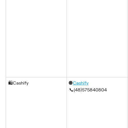
🛍️Cashify
🌐 
Cashify
📞(48)575840804