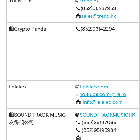
TREND.HK
🌐 
trend.hk
📞(852)66237953
📩 
sales@trend.hk
🛍️Crypto Panda
📞(852)93142294
Leleleo
🌐 
Leleleo.com
Ξ 
YouTube.com/@le_o
📩 
info@leleleo.com
🛍️SOUND TRACK MUSIC 
🌐 
SOUNDTRACKMUSICHK
友得傾公司
📞 (852)36197069
📞 (852)95195984
📩 