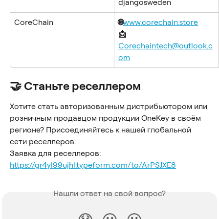
djangosweden
CoreChain
🌐
www.corechain.store
📩 
Corechaintech@outlook.c
om
🤝 Станьте реселлером
Хотите стать авторизованным дистрибьютором или 
розничным продавцом продукции OneKey в своём 
регионе? Присоединяйтесь к нашей глобальной 
сети реселлеров.
Заявка для реселлеров: 
https://gr4yl99ujhl.typeform.com/to/ArPSJXE8
Нашли ответ на свой вопрос?