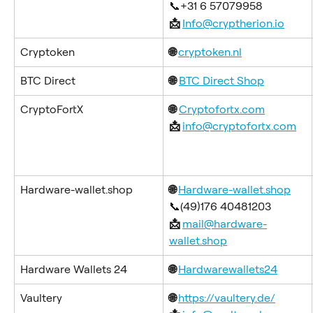
📞+31 6 57079958
📩 
Info@cryptherion.io
Cryptoken
🌐 
cryptoken.nl
BTC Direct
🌐
BTC Direct Shop
CryptoFortX
🌐
Cryptofortx.com
📩 
info@cryptofortx.com
Hardware-wallet.shop
🌐 
Hardware-wallet.shop
📞(49)176 40481203
📩 
mail@hardware-
wallet.shop
Hardware Wallets 24
🌐 
Hardwarewallets24
Vaultery
🌐 
https://vaultery.de/