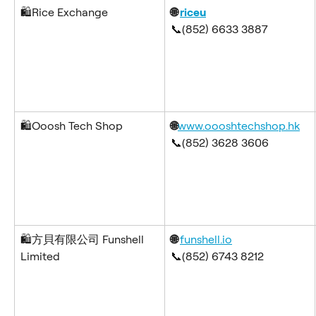
🛍️Rice Exchange
🌐 
riceu
📞(852) 6633 3887
🛍️Ooosh Tech Shop
🌐
www.oooshtechshop.hk
📞(852) 3628 3606
🛍️方貝有限公司 Funshell 
🌐 
funshell.io
Limited
📞(852) 6743 8212