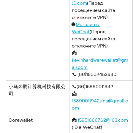
JD.com
(Перед 
посещением сайта 
отключите VPN)
🌐 
Магазин в 
WeChat
(Перед 
посещением сайта 
отключите VPN)
​📩 
kevinhardwarewallet@gm
ail.com
📞
(86)15002453680
小马奔腾计算机科技有限公
📞(86)15890011942
司
​📩 
15890011942sina@gmail.c
om
Corewallet
📩 
15951666762@163.com
(ID в WeChat) 