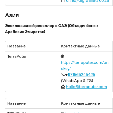
📩 
chris@digiwallets.co.za
Азия
Эксклюзивный реселлер в ОАЭ (Объединённых 
Арабских Эмиратах)
Название
Контактные данные
TerraPuter
🌐 
https://terraputer.com/on
ekey/
📞
+
971565245425
(WhatsApp & TG)
📩 
Hello@terraputer.com
Название
Контактные данные