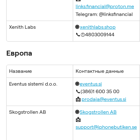
links.financial@proton.me
Telegram: @linksfinancial
Xenith Labs
🌐
xenithlabs.shop
📞(1)4803009144
Европа
Название
Контактные данные
Eventus sistemi d.o.o.
🌐 
eventus.si
📞(386)1 600 35 00
📩 
prodaja@eventus.si
Skogstrollen AB
🌐 
Skogstrollen AB
📩 
support@iphonebutiken.se