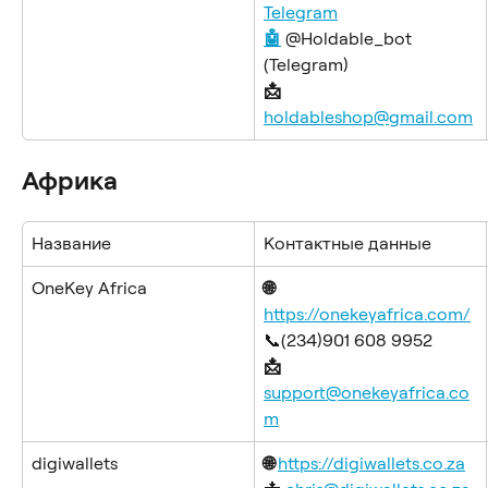
Telegram
🤖
 @Holdable_bot 
(Telegram) 
📩 
holdableshop@gmail.com
Африка
Название
Контактные данные
OneKey Africa
🌐 
https://onekeyafrica.com/
📞(234)901 608 9952
📩 
support@onekeyafrica.co
m
digiwallets
🌐 
https://digiwallets.co.za