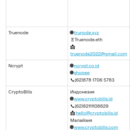
Truenode
🌐 
trunode.xyz
 Ξ 
Truenode.eth
📩 
truenode2022@gmail.com
Ncrypt
🌐 
ncrypt.co.id
🌐 
shopee
📞(62)878 1706 5783
CryptoBilis
Индонезия
🌐 
www.cryptobilis.id
📞(62)82111108829
📩 
hello@cryptobilis.id
Малайзия
🌐 
www.cryptobilis.com