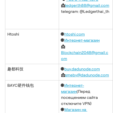
📩
ledger.th88@gmail.com
telegram: @Ledgerthai_th
Htoshi
🌐 
htoshi.com
🌐 
Интернет-магазин
📩 
Blockchain2048@gmail.c
om
趣都科技
🌐 
buy.dadunode.com
📩
smeby@dadunode.com
BAYC硬件钱包
🌐 
Интернет-
магазин
(Перед 
посещением сайта 
отключите VPN)
🌐 
Магазин на 