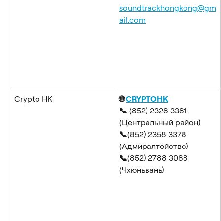
soundtrackhongkong@gm
ail.com
Crypto HK
🌐 
CRYPTOHK
📞
 (852) 2328 3381 
(Центральный район)
📞
(852) 2358 3378 
(Адмиралтейство)
📞
(852) 2788 3088 
(Чхюньвань)