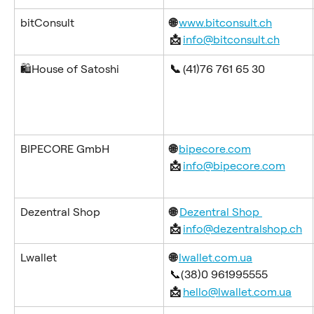
bitConsult
🌐 
www.bitconsult.ch
📩 
info@bitconsult.ch
🛍️House of Satoshi
📞 
(41)76 761 65 30
BIPECORE GmbH
🌐 
bipecore.com
📩 
info@bipecore.com
Dezentral Shop
🌐
Dezentral Shop 
📩 
info@dezentralshop.ch
Lwallet
🌐 
lwallet.com.ua
📞(38)0 961995555
📩 
hello@lwallet.com.ua