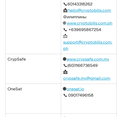
📞60143318262
📩 
hello@cryptobilis.com
Филиппины
🌐 
www.cryptobilis.com.ph
📞 +639695867254
📩 
support@cryptobilis.com.
ph
CrypSafe
🌐 
www.crypsafe.com.my
📞(60)1166736549
📩 
crypsafe.my@gmail.com
OneSat
🌐 
onesat.io
📞
09017496158