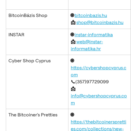
BitcoinBázis Shop
🌐 
bitcoinbazis.hu
📩 
shop@bitcoinbazis.hu
INSTAR
🌐 
instar-informatika
📩 
web@instar-
informatika.hr
Cyber Shop Cyprus
🌐 
https://cybershopcyprus.c
om
📞(357)97729099
📩 
info@cybershopcyprus.co
m
The Bitcoiner's Pretties
🌐 
https://thebitcoinerspretti
es.com/collections/new-