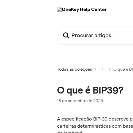
Ir para conteúdo principal
Procurar artigos...
Todas as coleções
O que é B
O que é BIP39?
16 de setembro de 2025
A especificação BIP-39 descreve p
carteiras determinísticas com bas