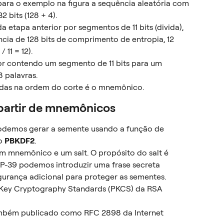
ara o exemplo na figura a sequência aleatória com 
 bits (128 + 4).
a etapa anterior por segmentos de 11 bits (divida), 
ia de 128 bits de comprimento de entropia, 12 
11 = 12).
or contendo um segmento de 11 bits para um 
 palavras.
radas na ordem do corte é o mnemônico.
partir de mnemônicos
demos gerar a semente usando a função de 
o 
PBKDF2
.
um mnemônico e um salt. O propósito do salt é 
 BIP-39 podemos introduzir uma frase secreta 
urança adicional para proteger as sementes.
c-Key Cryptography Standards (PKCS) da RSA 
ambém publicado como RFC 2898 da Internet 