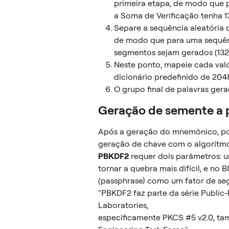
primeira etapa, de modo que p
a Soma de Verificação tenha 132
Separe a sequência aleatória d
de modo que para uma sequênc
segmentos sejam gerados (132 / 
Neste ponto, mapeie cada val
dicionário predefinido de 2048
O grupo final de palavras ge
Geração de semente a 
Após a geração do mnemônico, po
geração de chave com o algoritm
PBKDF2
 requer dois parâmetros: 
tornar a quebra mais difícil, e no
(passphrase) como um fator de seg
"PBKDF2 faz parte da série Publi
Laboratories, 
especificamente PKCS #5 v2.0, t