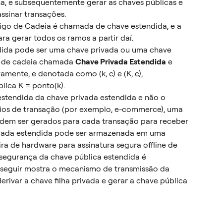
ha, e subsequentemente gerar as chaves públicas e 
ssinar transações.
go de Cadeia é chamada de chave estendida, e a 
a gerar todos os ramos a partir daí.
dida pode ser uma chave privada ou uma chave 
 de cadeia chamada 
Chave Privada Estendida
 e 
vamente, e denotada como (k, c) e (K, c), 
lica K = ponto(k).
stendida da chave privada estendida e não o 
rios de transação (por exemplo, e-commerce), uma 
dem ser gerados para cada transação para receber 
vada estendida pode ser armazenada em uma 
ra de hardware para assinatura segura offline de 
segurança da chave pública estendida é 
a seguir mostra o mecanismo de transmissão da 
erivar a chave filha privada e gerar a chave pública 