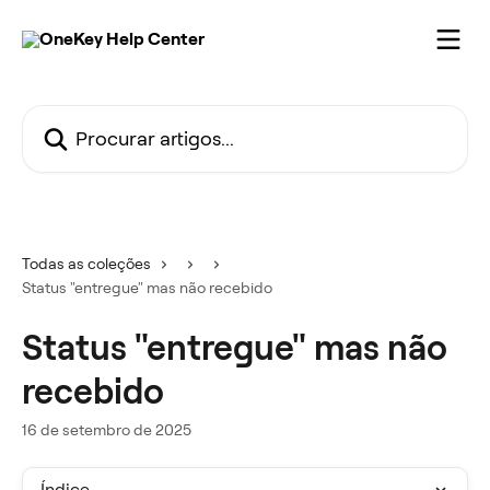
Ir para conteúdo principal
Procurar artigos...
Todas as coleções
Status "entregue" mas não recebido
Status "entregue" mas não
recebido
16 de setembro de 2025
Índice