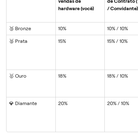
vendas de 
de Contrato (
hardware (você)
/ Convidante)
🥉 Bronze
10%
10% / 10%
🥈 Prata
15%
15% / 10%
🥇 Ouro
18%
18% / 10%
💎 Diamante
20%
20% / 10%