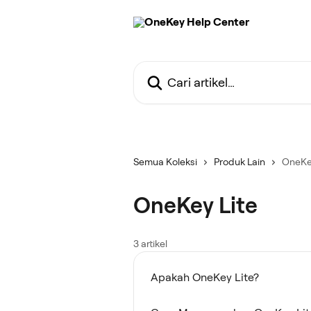
Langkau ke kandungan utama
Cari artikel…
Semua Koleksi
Produk Lain
OneKey
OneKey Lite
3 artikel
Apakah OneKey Lite?