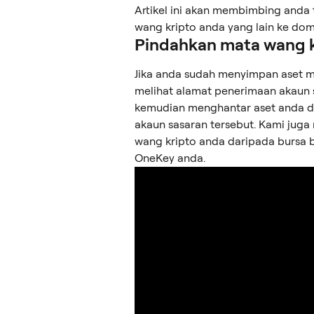
Artikel ini akan membimbing anda
wang kripto anda yang lain ke do
Pindahkan mata wang k
Jika anda sudah menyimpan aset m
melihat alamat penerimaan akaun s
kemudian menghantar aset anda d
akaun sasaran tersebut. Kami jug
wang kripto anda daripada bursa be
OneKey anda.