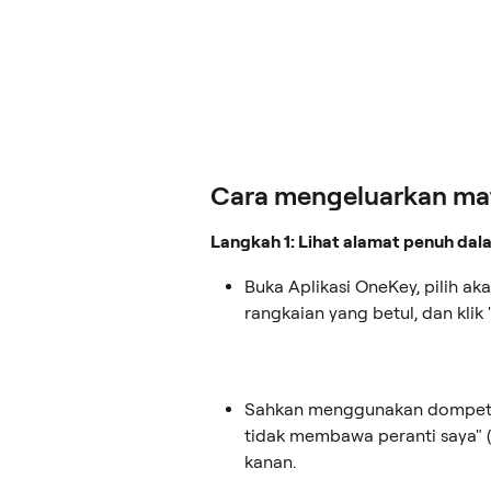
Cara mengeluarkan mat
Langkah 1: Lihat alamat penuh dal
Buka Aplikasi OneKey, pilih a
rangkaian yang betul, dan klik 
Sahkan menggunakan dompet per
tidak membawa peranti saya" (
kanan.