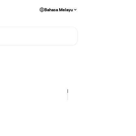
Bahasa Melayu