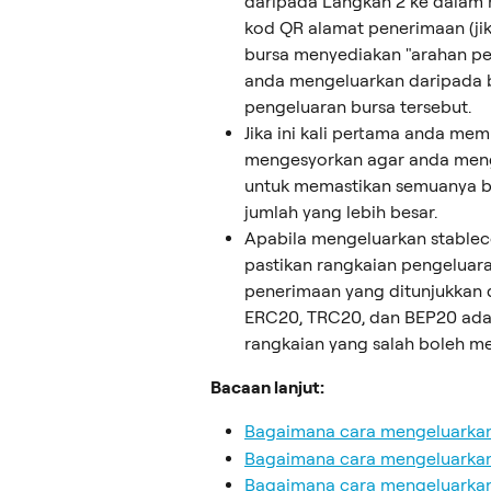
daripada Langkah 2 ke dalam 
kod QR alamat penerimaan (ji
bursa menyediakan "arahan peng
anda mengeluarkan daripada bu
pengeluaran bursa tersebut.
Jika ini kali pertama anda me
mengesyorkan agar anda mengha
untuk memastikan semuanya b
jumlah yang lebih besar.
Apabila mengeluarkan stableco
pastikan rangkaian pengeluara
penerimaan yang ditunjukkan
ERC20, TRC20, dan BEP20 ada
rangkaian yang salah boleh me
Bacaan lanjut:
Bagaimana cara mengeluarkan 
Bagaimana cara mengeluarkan
Bagaimana cara mengeluarkan