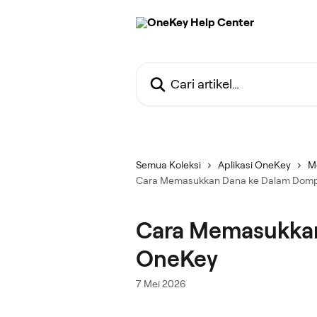
Langkau ke kandungan utama
Cari artikel…
Semua Koleksi
Aplikasi OneKey
M
Cara Memasukkan Dana ke Dalam Dom
Cara Memasukka
OneKey
7 Mei 2026