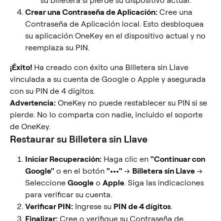
su billetera si pierde su dispositivo actual.
Crear una Contraseña de Aplicación:
 Cree una 
Contraseña de Aplicación local. Esto desbloquea 
su aplicación OneKey en el dispositivo actual y no 
reemplaza su PIN.
¡Éxito!
 Ha creado con éxito una Billetera sin Llave 
vinculada a su cuenta de Google o Apple y asegurada 
con su PIN de 4 dígitos.
Advertencia:
 OneKey no puede restablecer su PIN si se 
pierde. No lo comparta con nadie, incluido el soporte 
de OneKey.
Restaurar su Billetera sin Llave
Iniciar Recuperación:
 Haga clic en 
"Continuar con 
Google"
 o en el botón 
"•••"
 → 
Billetera sin Llave
 → 
Seleccione 
Google
 o 
Apple
. Siga las indicaciones 
para verificar su cuenta.
Verificar PIN:
 Ingrese su 
PIN de 4 dígitos
.
Finalizar:
 Cree o verifique su Contraseña de 