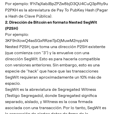
Por ejemplo: 1Fh7ajXabJBpZPZw8bjD3QU4CuQ3pRty9u
P2PKH es la abreviatura de Pay To PubKey Hash (Pagar 
a Hash de Clave Pública).
2. Dirección de Bitcoin en formato Nested SegWit 
(P2SH)
Por ejemplo: 
3KF9nXowQ4asSGxRRzeiTpDjMuwM2nypAN
Nested P2SH, que toma una dirección P2SH existente 
(que comienza con "3") y la envuelve con una 
dirección SegWit. Esto es para hacerla compatible 
con versiones anteriores. Sin embargo, esto es una 
especie de "hack" que hace que las transacciones 
SegWit requieran aproximadamente un 10% más de 
espacio.
SegWit es la abreviatura de Segregated Witness 
(Testigo Segregado), donde Segregated significa 
separado, aislado, y Witness es la cosa firmada 
asociada con una transacción. Por lo tanto, SegWit es 
la separación de ciertos datos de firma de la 