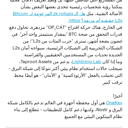
يمكننا رؤية شخصيات رئيسية تتحدى بعضها البعض بشأن 
الأصالة التقنية، مثل 
هل الـ zk rollups المزعومة لـ Bitcoin 
L2s حقيقية أم مزيفة؟
https:
.
في الخارج، هناك حركة اقتراح "OP_CAT" مزدهرة، تحاول دفع 
قدرات التحقق من صحة BTC "بمقدار سنتيمتر واحد آخر". في 
غضون بضعة أشهر، سنرى "حرب المئات من L2s"؛ من 
الشبكات التجريبية إلى الشبكات الرئيسية، سيواجه أمان L2s 
الجديدة تحديات من المستخدمين الحقيقيين والقراصنة.
وما إذا كان 
Lightning Lab
، بدعم من Taproot Assets، 
سيجلب حالات استخدام نظام بيئي أكثر تنوعًا إلى شبكة البرق - 
التي تحملت بالفعل "الأرثوذكسية" و "الأمان" - هو أيضًا محط 
ترقب كبير.
أخيرًا
OneKey
 هي أول محفظة أجهزة في العالم تدعم بالكامل شبكة 
البرق و Nostr، ولديها دعم كامل للتطبيقات - تتطلع إلى بناء 
نظام البيتكوين البيئي مع الجميع.