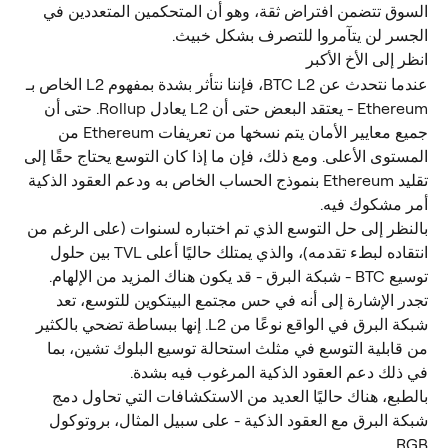
السوق تتضمن افتراض ثقة، وهو أن المتحكمين المتعددين في 
الجسر لن يتآمروا للتصرف بشكل خبيث.
انظر إلى الأخ الأكبر
عندما نتحدث عن BTC L2، فإننا نتأثر بشدة بمفهوم L2 الخاص بـ 
Ethereum - يعتقد البعض حتى أن L2 يعادل Rollup. حتى أن 
جميع معايير الأمان يتم نسخها من تعريفات Ethereum من 
المستوى الأعلى. ومع ذلك، فإن ما إذا كان التوسع يحتاج حقًا إلى 
تقليد Ethereum بنموذج الحساب الخاص به ودعم العقود الذكية 
أمر مشكوك فيه.
بالنظر إلى حل التوسع الذي تم اختباره لسنوات (على الرغم من 
انتقاده لبطء تقدمه)، والذي يمتلك حاليًا أعلى TVL بين حلول 
توسيع BTC - شبكة البرق - قد يكون هناك المزيد من الإلهام. 
تجدر الإشارة إلى أنه في حس مجتمع البيتكوين للتوسع، تعد 
شبكة البرق في الواقع نوعًا من L2. إنها ببساطة تضحي بالكثير 
من قابلية التوسع في مثلث استحالة توسيع البلوك تشين، بما 
في ذلك دعم العقود الذكية المرغوب فيه بشدة.
بالطبع، هناك حاليًا العديد من الاستكشافات التي تحاول دمج 
شبكة البرق مع العقود الذكية - على سبيل المثال، بروتوكول 
RGB.