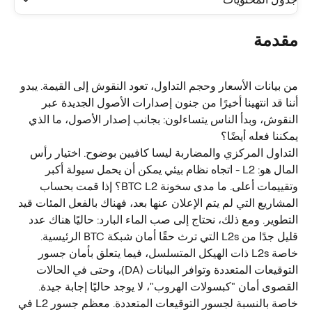
مقدمة
من بيانات الأسعار وحجم التداول، تعود النقوش إلى القيمة. يبدو 
أننا قد انتهينا أخيرًا من جنون إصدارات الأصول الجديدة عبر 
النقوش، وبدأ الناس يتساءلون: بجانب إصدار الأصول، ما الذي 
يمكننا فعله أيضًا؟
التداول المركزي والمضاربة ليسا كافيين بوضوح. اختيار رأس 
المال هو: L2 - اتجاه نظام بيئي يمكن أن يحمل سيولة أكبر 
وتقييمات أعلى. ما مدى سخونة BTC L2؟ إذا قمت بحساب 
المشاريع التي لم يتم الإعلان عنها بعد، فهناك بالفعل المئات قيد 
التطوير. ومع ذلك، نحتاج إلى صب الماء البارد: حاليًا هناك عدد 
قليل جدًا من L2s التي ترث حقًا أمان شبكة BTC الرئيسية.
خاصة L2s ذات الهيكل المتسلسل، فيما يتعلق بأمان جسور 
التوقيعات المتعددة وتوافر البيانات (DA)، وحتى في الحالات 
القصوى أمان "كبسولات الهروب"، لا يوجد حاليًا إجابة جيدة. 
خاصة بالنسبة لجسور التوقيعات المتعددة. معظم جسور L2 في 