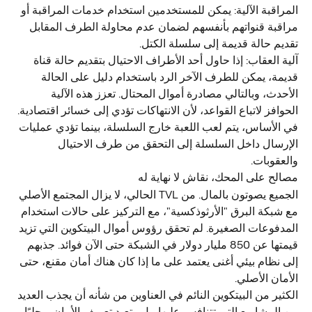
المراقبة الآلية: يمكن للمستخدمين استخدام خدمات المراقبة أو 
مراقبة قنواتهم بأنفسهم لضمان عدم محاولة الطرف المقابل 
تقديم حالة قديمة إلى سلسلة الكتل.
آلية العقاب: إذا حاول أحد الأطراف الاحتيال بتقديم حالة قناة 
قديمة، يمكن للطرف الآخر الرد باستخدام دليل على الحالة 
الأحدث، وبالتالي مصادرة أموال المحتال. تعزز هذه الآلية 
الحوافز لاتباع القواعد، لأن الانتهاكات تؤدي إلى خسائر اقتصادية. 
في الأساس، يتم لعب اللعبة خارج السلسلة، بينما تؤدي عمليات 
الإرسال داخل السلسلة إلى التحقق من طرف الاحتيال 
والعقوبات.
مصالح على المحك، نقاش لا نهاية له
الجميع يصوتون بالمال. من TVL الحالي، لا يزال المجتمع الأصلي 
مع شبكة البرق "الأرثوذكسية"، مع التركيز على حالات استخدام 
المدفوعات الصغيرة. لم تحقق رؤوس أموال البيتكوين التي تزيد 
قيمتها عن 850 مليار دولار في الشبكة حتى الآن فوائد. جذبهم 
إلى نظام بيئي أغنى يعتمد على ما إذا كان هناك أمان مقنع، حتى 
الأمان الأصلي.
الكثير من البيتكوين النائم في العناوين من شأنه أن يجذب العديد 
من المشاريع التي تتنافس عليها، بل وتعيد تعريف الأمان. محليًا 