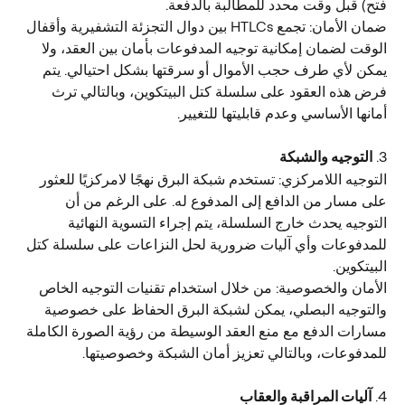
فتح) قبل وقت محدد للمطالبة بالدفعة.
ضمان الأمان: تجمع HTLCs بين دوال التجزئة التشفيرية وأقفال 
الوقت لضمان إمكانية توجيه المدفوعات بأمان بين العقد، ولا 
يمكن لأي طرف حجب الأموال أو سرقتها بشكل احتيالي. يتم 
فرض هذه العقود على سلسلة كتل البيتكوين، وبالتالي ترث 
أمانها الأساسي وعدم قابليتها للتغيير.
3. 
التوجيه والشبكة
التوجيه اللامركزي: تستخدم شبكة البرق نهجًا لامركزيًا للعثور 
على مسار من الدافع إلى المدفوع له. على الرغم من أن 
التوجيه يحدث خارج السلسلة، يتم إجراء التسوية النهائية 
للمدفوعات وأي آليات ضرورية لحل النزاعات على سلسلة كتل 
البيتكوين.
الأمان والخصوصية: من خلال استخدام تقنيات التوجيه الخاص 
والتوجيه البصلي، يمكن لشبكة البرق الحفاظ على خصوصية 
مسارات الدفع مع منع العقد الوسيطة من رؤية الصورة الكاملة 
للمدفوعات، وبالتالي تعزيز أمان الشبكة وخصوصيتها.
4. 
آليات المراقبة والعقاب