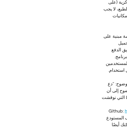
كزية (على 
عات الفورية عبر الحدود بقيمة 0.01 دولار). بالطبع، لا يجب 
مكانيات 
 مبنية على 
دًا). يمكن للمطورين المستقلين استخدام FewSats لتحميل 
ق الدفع 
رنامج.
ت كخدمة) تسمح للمستخدمين 
استخدام. 
 موقعهم الرسمي بوضوح: "دع 
وح إلى أن 
طموحهم يتجاوز منصة SaaS للمطورين التقليدية، ويتوافق بشكل وثيق مع أهمية L402 التي نوقشت 
ى. يهدف المستودع 
ًا". يمكنك أيضًا 