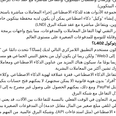
البيتكوين).
جموعة الأدوات هذه للذكاء الاصطناعي إجراء المعاملات مباشرة باستخدام
إنشاء "وكيل" ذكاء اصطناعي يمكن أن يكون لديه محفظة بيتكوين خاص
ن، ويتفاعل مباشرة مع عقد شبكة البرق (LND).
معيار التقني لهذا التفاعل المعاملات والمدفوعات، مما يتيح واجهات برمجة
ول L402؟
ون مستخدم التطبيق اللامركزي التالي لديك إنسانًا؟ نتحدث دائمًا عن "
مستخدم التالي إلى Web3". ولكن ربما لن يكون أول من يحقق التبني الجماعي هو
ربما يومًا ما، سيكون هناك المزيد من عناوين الذكاء الاصطناعي ومعاملا
وك تشين أكثر من المعاملات البشرية.
اعل الذكاء الاصطناعي، قفزة عملاقة لهوية الذكاء الاصطناعي. وكلاء ا
فراد" بدون هوية قانونية (لا يمكن سجنهم)، لا يمكنهم فتح حسابات بنكية
خدمات الدفع مثل PayPal. ومع ذلك، يمكنهم الحصول على وصول غير مصرح به إلى
ل التفاعل مع شبكة البرق.
رة، التعاون في الوقت الفعلي. بالنسبة للتفاعلات بين الآلات، قد يعني 
ي (تلقي مبلغ صغير من المال مقابل خدمة) أن المدفوعات الصغيرة بب
هي الخيار للذكاء الاصطناعي (مثل استدعاءات API)، وشبكة البرق عالمية. 