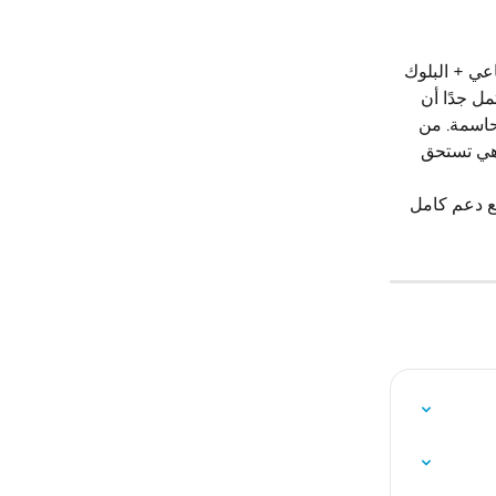
عي + البلوك 
ل جدًا أن 
حاسمة. من 
وهي تستحق 
جهزة في العالم تدعم بشكل كامل شبكة البرق و Nostr، مع دعم كامل 