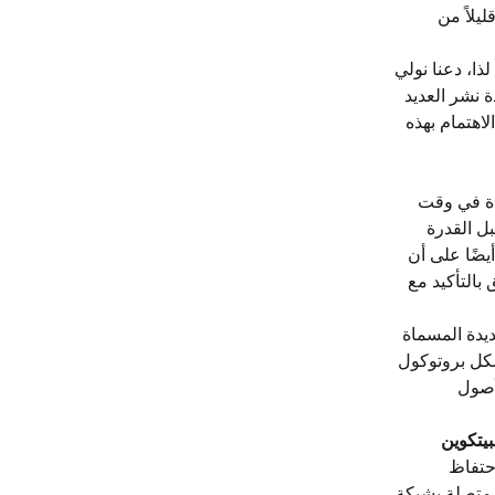
يلاً من 
مة. لذا، دعنا نولي 
ن بهدوء – في الآونة الأخيرة، قامت Lightning Labs بإعادة نشر العديد 
لاهتمام بهذه 
دة في وقت 
ل القدرة 
ضًا على أن 
بالتأكيد مع 
رين الجديدة المسماة 
. يشكل بروتوكول 
لرئيسية للأصول 
يتكوين 
حتفاظ 
بال البيتكوين، والتفاعل مباشرة مع عقد LND (برامج متصلة بشبكة 