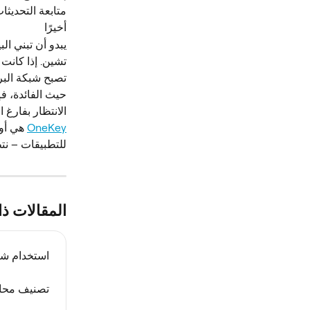
متابعة التحديثات حول L402 والمشاريع ذات الصلة
أخيرًا
يبدو أن تبني ال
تشين. إذا كانت 
تصبح شبكة البر
حيث الفائدة، فإ
الانتظار بفارغ ا
OneKey
للتطبيقات – نتطلع إل
المقالات ذ
استخدام شبكة
تصنيف محا