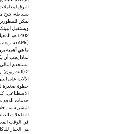
البرق لمعاملات 
ببساطة، تتيح م
يمكن للمطورين 
ويستقبل البيتكوي
L402 هو ال
(APIs) سريعة وقابلة للتوسع للمدفوعات الصغيرة على مستوى العالم.
ما هي أهمية بروتوك
لماذا يجب أن يك
2 (البشريون). 
الآلات على البل
خطوة صغيرة لتف
الاصطناعي، كـ"أ
البشرية من خلا
التفاعلات الصغي
في الوقت الفعل