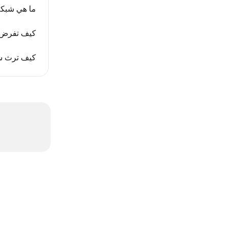
ما هي شبكة
كيف تفرض ش
كيف ترث شب