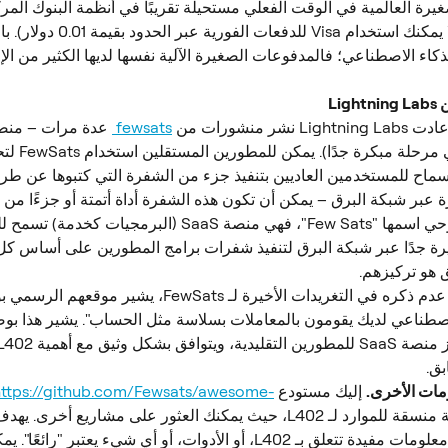
يرة العالمية في الوقت الفعلي مستحيلة تقريبًا في أنظمة البنوك المر
سبيل المثال، لا يمكنك استخدام Visa للدف
كاء الاصطناعي؛ فالمدفوعات الصغيرة الآلية نفسها لديها الكثير من الإ
Lig
شر منشورات من 
fewsats 
 عدة مرات – منصة
L402 (حاليًا في مرحلة مبكرة ج
سماح للمستخدمين العاديين بتنفيذ جزء من الشفرة التي كتبوها عن طري
 عبر شبكة البرق – يمكن أن تكون هذه الشفرة أداة أتمتة أو جزءًا من ب
ببساطة، كما يوحي اسمها "Few Sats"، فهي منصة SaaS (البرمجيا
رة جدًا عبر شبكة البرق لتنفيذ شفرات برامج المطورين على أساس كل 
 هو تركيزهم.
على الرغم من عدم ذكره في التغريدات الأخيرة لـ FewSats، يشير
لاصطناعي لديك يقومون بالمعاملات بسلاسة مثل الحساب". يشير هذا بوض
ق.
ات الأخرى.
 إليك مستودع Github: 
https://github.com/Fewsats/awesome-
. إنها قائمة منسقة للموارد لـ L402، حيث يمكنك العثور على مشاريع أخر
إلى تجميع أدلة معلومات مفيدة تتعلق بـ L402، أو الأدوات، أو أي شيء يعتبر "رائع