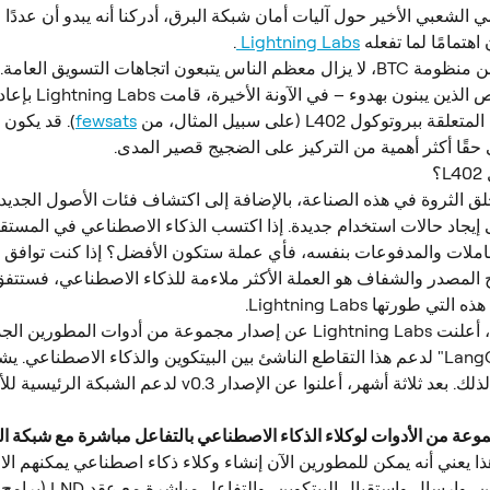
ي الشعبي الأخير حول آليات أمان شبكة البرق، أدركنا أنه يبدو أن عددًا قل
هتمامًا لما تفعله 
Lightning Labs 
.
عندما نتحدث عن منظومة BTC، لا يزال معظم الناس يتبعون اتجاهات التسويق العا
اهتمامًا للأشخاص الذين يبنو
وتوكول L402 (على سبيل المثال، من 
fewsats
). قد يكون ا
 حقًا أكثر أهمية من التركيز على الضجيج قصير المدى.
؟
خلق الثروة في هذه الصناعة، بالإضافة إلى اكتشاف فئات الأصول الجدي
 إيجاد حالات استخدام جديدة. إذا اكتسب الذكاء الاصطناعي في المستقب
املات والمدفوعات بنفسه، فأي عملة ستكون الأفضل؟ إذا كنت توافق أي
 المصدر والشفاف هو العملة الأكثر ملاءمة للذكاء الاصطناعي، فستتفق 
ي طورتها Lightning Labs.
في يوليو 2023، أعلنت Lightning Labs عن إصدار مجموعة من أدوات المطو
"LangChainBitcoin" لدعم هذا التقاطع الناشئ بين البيتكوين والذكاء الاصطناعي
L402 الأساس لذلك. بعد ثلاثة أشهر، أعلنوا عن الإصدار v0.3 لدعم الشبكة ا
عة من الأدوات لوكلاء الذكاء الاصطناعي بالتفاعل مباشرة مع شبكة الب
ذا يعني أنه يمكن للمطورين الآن إنشاء وكلاء ذكاء اصطناعي يمكنهم الا
بأرصدة البيتكوين، وإرسال واستق