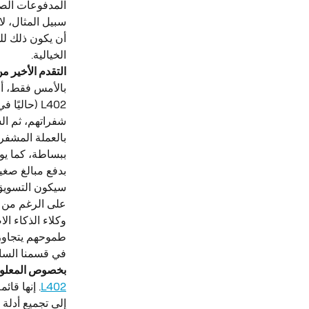
المدفوعات الصغ
أن يكون ذلك للذ
الخيالية.
التقدم الأخير من htning Labs
بالأمس فقط، أعادت Lightning Labs ن
شفراتهم، ثم ال
بالعملة المشفرة
بدفع مبالغ صغي
سيكون التسويق
وكلاء الذكاء ا
في قسمنا الساب
بخصوص المعلوم
L402