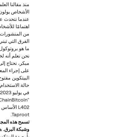
منذ مقالنا العلم
الأشخاص يولون ا
من المنشورات المتعلقة ببر
الفرق التي تبني
ما هو بروتوكول L402
نحن نعلم أنه ل
مبكر، نحتاج إلى
على إجراء المع
البيتكوين مفتوح
حالة الاستخدام هذه الت
Taproot.
تسمح هذه المجمو
وشبكة البرق.
 ه