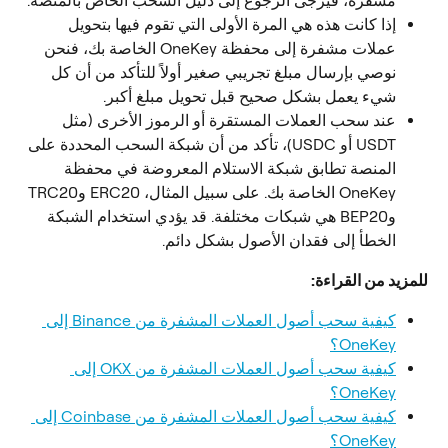
مشفرة، فيرجى الرجوع إلى دليل السحب الخاص بالمنصة.
إذا كانت هذه هي المرة الأولى التي تقوم فيها بتحويل 
عملات مشفرة إلى محفظة OneKey الخاصة بك، فنحن 
نوصي بإرسال مبلغ تجريبي صغير أولاً للتأكد من أن كل 
شيء يعمل بشكل صحيح قبل تحويل مبلغ أكبر.
عند سحب العملات المستقرة أو الرموز الأخرى (مثل 
USDT أو USDC)، تأكد من أن شبكة السحب المحددة على 
المنصة تطابق شبكة الاستلام المعروضة في محفظة 
OneKey الخاصة بك. على سبيل المثال، ERC20 وTRC20 
وBEP20 هي شبكات مختلفة. قد يؤدي استخدام الشبكة 
الخطأ إلى فقدان الأصول بشكل دائم.
للمزيد من القراءة:
كيفية سحب أصول العملات المشفرة من Binance إلى 
OneKey؟
كيفية سحب أصول العملات المشفرة من OKX إلى 
OneKey؟
كيفية سحب أصول العملات المشفرة من Coinbase إلى 
OneKey؟